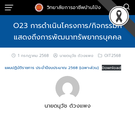
Skip
วิทยาลัยการอาชีพบ้านโป่ง
to
content
O23 การดำเนินโครงการ/กิจกรรมที่
แสดงถึงการพัฒนาทรัพยากรบุคคล
1 กรกฎาคม 2568
นายดนุวัช ด้วงแพง
OIT2568
แผนปฏิบัติราชการ ประจำปีงบประมาณ 2568 (เฉพาะส่วน)
Download
นายดนุวัช ด้วงแพง