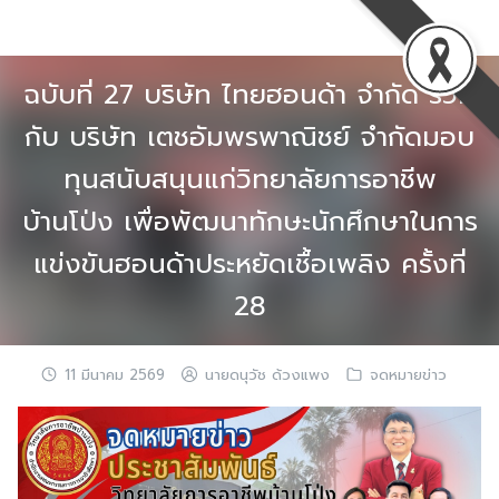
Skip
to
content
ฉบับที่ 27 บริษัท ไทยฮอนด้า จำกัด ร่วม
กับ บริษัท เตชอัมพรพาณิชย์ จำกัดมอบ
ทุนสนับสนุนแก่วิทยาลัยการอาชีพ
บ้านโป่ง เพื่อพัฒนาทักษะนักศึกษาในการ
แข่งขันฮอนด้าประหยัดเชื้อเพลิง ครั้งที่
28
11 มีนาคม 2569
นายดนุวัช ด้วงแพง
จดหมายข่าว