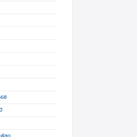
568
ี
พัสดุ