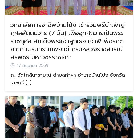
วิทยาลัยการอาชีพบ้านโป่ง เข้าร่วมพิธีบำเพ็ญ
กุศลสัตตมวาร (7 วัน) เพื่ออุทิศถวายเป็นพระ
ราชกุศล สมเด็จพระเจ้าลูกเธอ เจ้าฟ้าพัชรกิติ
ยาภา นเรนทิราเทพยวดี กรมหลวงราชสาริณี
สิริพัชร มหาวัชรราชธิดา
17 มิถุนายน 2569
ณ วัดโกสินารายณ์ ตำบลท่าผา อำเภอบ้านโป่ง จังหวัด
ราชบุรี […]