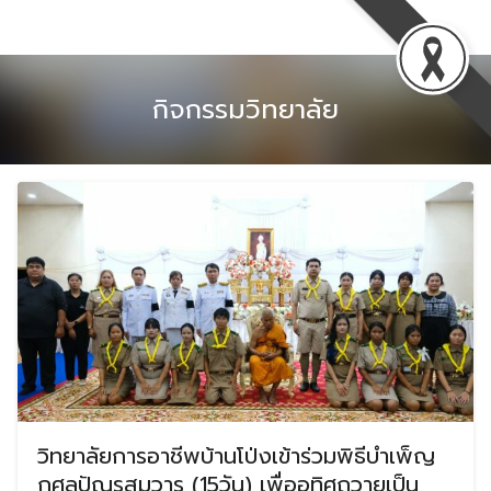
Skip
to
content
กิจกรรมวิทยาลัย
วิทยาลัยการอาชีพบ้านโป่งเข้าร่วมพิธีบำเพ็ญ
กุศลปัณรสมวาร (15วัน) เพื่ออุทิศถวายเป็น