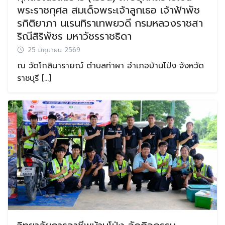
พระราชกุศล สมเด็จพระเจ้าลูกเธอ เจ้าฟ้าพัช
รกิติยาภา นเรนทิราเทพยวดี กรมหลวงราชสา
ริณีสิริพัชร มหาวัชรราชธิดา
25 มิถุนายน 2569
ณ วัดโกสินารายณ์ ตำบลท่าผา อำเภอบ้านโป่ง จังหวัด
ราชบุรี […]