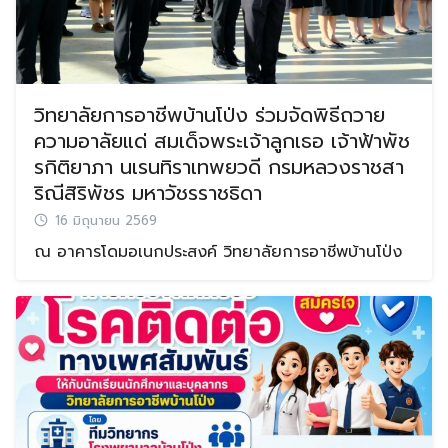
วิทยาลัยการอาชีพบ้านโป่ง ร่วมจัดพิธีถวาย
ความอาลัยแด่ สมเด็จพระเจ้าลูกเธอ เจ้าฟ้าพัช
รกิติยาภา นเรนทิราเทพยวดี กรมหลวงราชสา
ริณีสิริพัชร มหาวัชรราชธิดา
16 มิถุนายน 2569
ณ อาคารโดมอเนกประสงค์ วิทยาลัยการอาชีพบ้านโป่ง
Search
Search
for: