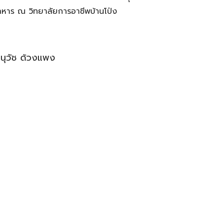
าหาร ณ วิทยาลัยการอาชีพบ้านโป่ง
Search
Search
for:
นุวัช ด้วงแพง