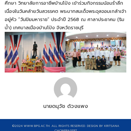
ศึกษา วิทยาลัยการอาชีพบ้านโป่ง เข้าร่วมกิจกรรมน้อมรำลึก
เนื่องในวันคล้ายวันสวรรคต พระบาทสมเด็จพระจุลจอมเกล้าเจ้า
อยู่หัว “วันปิยมหาราช” ประจำปี 2568 ณ ศาลาประชาคม (ริม
น้ำ) เทศบาลเมืองบ้านโป่ง จังหวัดราชบุรี
Search
Search
for:
นายดนุวัช ด้วงแพง
©2024 WWW.BPG.AC.TH. ALL RIGHTS RESERVED. DESIGN BY KRITSANA
CHONPRASERT