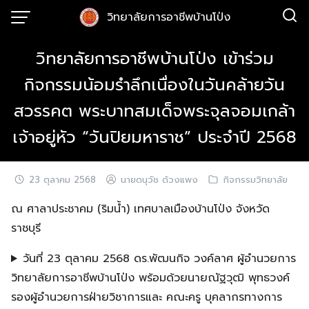
Skip
วิทยาลัยการอาชีพบ้านโป่ง
to
content
วิทยาลัยการอาชีพบ้านโป่ง เข้าร่วม
กิจกรรมน้อมรำลึกเนื่องในวันคล้ายวัน
สวรรคต พระบาทสมเด็จพระจุลจอมเกล้า
เจ้าอยู่หัว “วันปิยมหาราช” ประจำปี 2568
23 ตุลาคม 2568
นายดนุวัช ด้วงแพง
กิจกรรมวิทยาลัย
ณ ศาลาประชาคม (ริมน้ำ) เทศบาลเมืองบ้านโป่ง จังหวัด
ราชบุรี
วันที่ 23 ตุลาคม 2568 ดร.พัฒนกิจ วงค์ลาศ ผู้อำนวยการ
วิทยาลัยการอาชีพบ้านโป่ง พร้อมด้วยนายณัฐวุฒิ พุทธวงค์
รองผู้อำนวยการฝ่ายวิชาการและ คณะครู บุคลากรทางการ