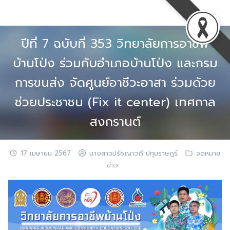
Skip
to
content
ปีที่ 7 ฉบับที่ 353 วิทยาลัยการอาชีพ
บ้านโป่ง ร่วมกับอำเภอบ้านโป่ง และกรม
การขนส่ง จัดศูนย์อาชีวะอาสา ร่วมด้วย
ช่วยประชาชน (Fix it center) เทศกาล
สงกรานต์
17 เมษายน 2567
นางสาวปรัชญาวดี ปทุมราษฎร์
จดหมาย
ข่าว