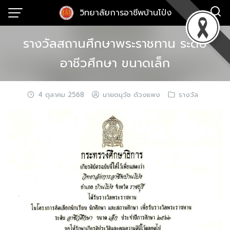
Skip
วิทยาลัยการอาชีพบ้านโป่ง
to
content
รางวัลสถานศึกษาพระราชทาน ระดับ
อาชีวศึกษา ขนาดเล็ก
4 ตุลาคม 2568
นายดนุวัช ด้วงแพง
รางวัล